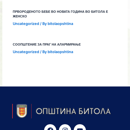
ПРВОРОДЕНОТО БЕБЕ ВО НОВАТА ГОДИНА ВО БИТОЛА Е
ЖЕНСКО
Uncategorized
/ By
bitolaopshtina
СООПШТЕНИЕ ЗА ПРАГ НА АЛАРМИРАЊЕ
Uncategorized
/ By
bitolaopshtina
F
I
Y