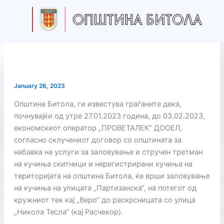
Skip
to
content
January 26, 2023
Општина Битола, ги известува граѓаните дека,
почнувајќи од утре 27.01.2023 година, до 03.02.2023,
економскиот оператор „ПРОВЕТАЛЕК“ ДООЕЛ,
согласно склучениот договор со општината за
набавка на услуги за заловување и стручен третман
на кучиња скитници и нерегистрирани кучиња на
територијата на општина Битола, ќе врши заловување
на кучиња на улицата „Партизанска“, на потегот од
кружниот тек кај „Веро“ до раскрсницата со улица
„Никола Тесла“ (кај Расчекор).