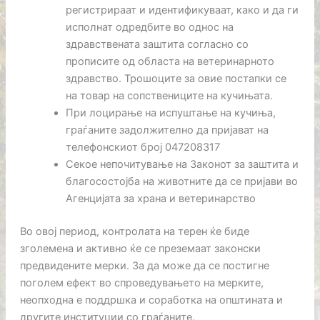
регистрираат и идентификуваат, како и да ги
исполнат одредбите во однос на
здравствената заштита согласно со
прописите од областа на ветеринарното
здравство. Трошоците за овие постапки се
на товар на сопствениците на кучињата.
При лоцирање на испуштање на кучиња,
граѓаните задолжително да пријават на
телефонскиот број 047208317
Секое непочитување на Законот за заштита и
благосостојба на животните да се пријави во
Агенцијата за храна и ветеринарство
Во овој период, контролата на терен ќе биде
зголемена и активно ќе се преземаат законски
предвидените мерки. За да може да се постигне
поголем ефект во спроведувањето на мерките,
неопходна е поддршка и соработка на општината и
другите институции со граѓаните.