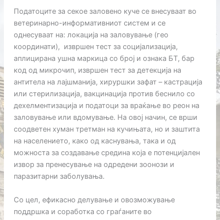
Податоците за секое заловено куче се внесуваат во
ветеринарно-информативниот систем и се
однесуваат на: локација на заловување (гео
координати), извршен тест за социјализација,
аплицирана ушна маркица со број и ознака БТ, бар
код од микрочип, извршен тест за детекција на
антитела на лајшманија, хируршки зафат – кастрација
или стерилизација, вакцинација против беснило со
дехелментизација и податоци за враќање во реон на
заловување или вдомување. На овој начин, се врши
соодветен хуман третман на кучињата, но и заштита
на населението, како од каснувања, така и од
можноста за создавање средина која е потенцијален
извор за пренесување на одредени зоонози и
паразитарни заболувања.
Со цел, ефикасно делување и овозможување
поддршка и соработка со граѓаните во