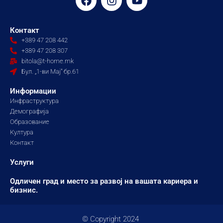
a
n
o
c
s
u
e
t
t
Контакт
b
a
u
+389 47 208 442
o
g
b
+389 47 208 307
o
r
e
bitola@t-home.mk
k
a
Бул. „1-ви Мај“ бр.61
m
Информации
Инфраструктура
Демографија
Образование
Култура
Контакт
Услуги
Одличен град и место за развој на вашата кариера и
бизнис.
© Copyright 2024