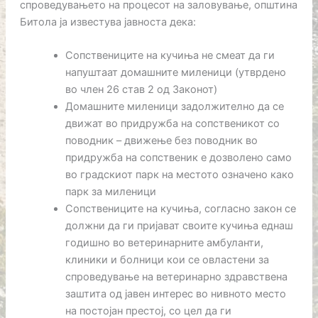
спроведувањето на процесот на заловување, општина
Битола ја известува јавноста дека:
Сопствениците на кучиња не смеат да ги
напуштаат домашните миленици (утврдено
во член 26 став 2 од Законот)
Домашните миленици задолжително да се
движат во придружба на сопственикот со
поводник – движење без поводник во
придружба на сопственик е дозволено само
во градскиот парк на местото означено како
парк за миленици
Сопствениците на кучиња, согласно закон се
должни да ги пријават своите кучиња еднаш
годишно во ветеринарните амбуланти,
клиники и болници кои се овластени за
спроведување на ветеринарно здравствена
заштита од јавен интерес во нивното место
на постојан престој, со цел да ги