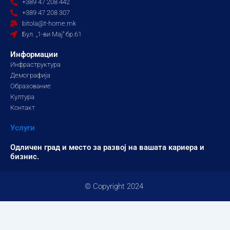
+389 47 208 442
o
g
b
+389 47 208 307
o
r
e
bitola@t-home.mk
k
a
Бул. „1-ви Мај“ бр.61
m
Информации
Инфраструктура
Демографија
Образование
Култура
Контакт
Услуги
Одличен град и место за развој на вашата кариера и
бизнис.
© Copyright 2024