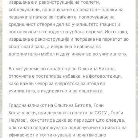
извршена е и реконструкција на тоалети,
соблекувални, поплочување со бехатон – плочки на
пешачката патека за граѓаните, поплочување на
средишниот отворен дел во училиштето (пацио) и
поставување на соодветна урбана опрема. Исто така,
извршена е реконструкција и поправка на паркетот во
спортската сала, а извршена е набавка на
дополнителен мебел и друг инвентар во училиштето.
Во меѓувреме во соработка со Општина Битола,
отпочната е постапка за набавка на фотоволтаици,
како важен чекор за енергетска заштеда во
училиштата, а индиректно и во општината.
Градоначалникот на Општина Битола, Тони
Коњановски, при денешната посета на СОТУ ,,Ѓорѓи
Наумов”, констатира дека во периодот што следува,
општината продолжува со подигнување на нивото на
ефикасност и поттикнување и понатамошно