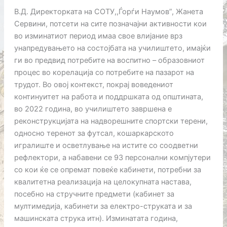
В.Д. Директорката на СОТУ,,Ѓорѓи Наумов”, Жанета
Сервини, потсети на сите позначајни активности кои
во изминатиот период имаа свое влијание врз
унапредувањето на состојбата на училиштето, имајќи
ги во предвид потребите на воспитно – образовниот
процес во корелација со потребите на пазарот на
трудот. Во овој контекст, покрај воведениот
континуитет на работа и поддршката од општината,
во 2022 година, во училиштето завршена е
реконструкцијата на надворешните спортски терени,
односно теренот за футсал, кошаркарското
игралиште и осветлување на истите со соодветни
рефлектори, а набавени се 93 персонални компјутери
со кои ќе се опремат повеќе кабинети, потребни за
квалитетна реализација на целокупната настава,
посебно на стручните предмети (кабинет за
мултимедија, кабинети за електро-струката и за
машинската струка итн). Изминатата година,