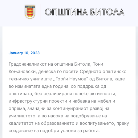
Skip
to
content
January 16, 2023
Градоначалникот на општина Битола, Тони
Коњановски, денеска го посети Средното општинско
техничко училиште ,,Ѓорѓи Наумов” од Битола, каде
во изминатата една година, со поддршка од
општината, беа реализирани повеќе активности,
инфраструктурни проекти и набавка на мебел и
опрема, значајни за континуираниот развој на
училиштето, а во насока на подобрување на
квалитетот на образованието и воспитувањето, преку
создавање на подобри услови за работа.